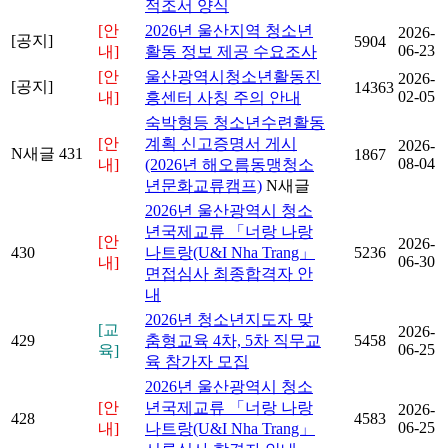
적조서 양식
[안
2026년 울산지역 청소년
2026-
[공지]
5904
06-23
내]
활동 정보 제공 수요조사
[안
울산광역시청소년활동진
2026-
[공지]
14363
02-05
내]
흥센터 사칭 주의 안내
숙박형등 청소년수련활동
[안
계획 신고증명서 게시
2026-
N
새글
431
1867
08-04
내]
(2026년 해오름동맹청소
년문화교류캠프)
N
새글
2026년 울산광역시 청소
년국제교류 「너랑 나랑
[안
2026-
430
나트랑(U&I Nha Trang」
5236
06-30
내]
면접심사 최종합격자 안
내
2026년 청소년지도자 맞
[교
2026-
429
춤형교육 4차, 5차 직무교
5458
06-25
육]
육 참가자 모집
2026년 울산광역시 청소
[안
년국제교류 「너랑 나랑
2026-
428
4583
06-25
내]
나트랑(U&I Nha Trang」