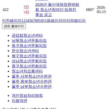
2026년 울산국제정원박람
[안
2026-
422
회 청소년참여단 임원진
6807
05-15
내]
후보 공고
이전페이지
1
2
3
4
5
6
7
8
9
10
다음페이지
마지막페이지
관련 홈페이지
공업탑청소년센터
남목청소년문화의집
동구청소년문화의집
문수청소년센터
북구청소년문화의집
성남청소년문화의집
중구청소년문화의집
청소년차오름센터
울주 서부청소년수련관
울주 중부청소년수련관
울주 남부청소년수련관
개인정보처리방침
이용약관