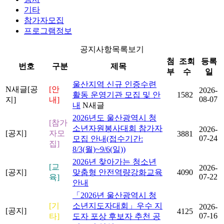
기타
참가자모집
프로그램정보
공지사항목록보기
첨
조회
등록
번호
구분
제목
부
수
일
울산지역 신규 인증수련
N
새글
[공
[안
2026-
활동 운영기관 모집 및 안
1582
08-07
지]
내]
내
N
새글
2026년도 울산광역시 청
[참가
소년자원봉사대회 참가자
2026-
[공지]
자모
3881
07-24
모집 안내(접수기간:
집]
8/3(월)~9/6(일))
2026년 찾아가는 청소년
[교
2026-
[공지]
맞춤형 안전역량강화교육
4090
07-22
육]
안내
「2026년 울산광역시 청
[기
소년지도자대회」우수 지
2026-
[공지]
4125
07-16
타]
도자 포상 후보자 추천 공