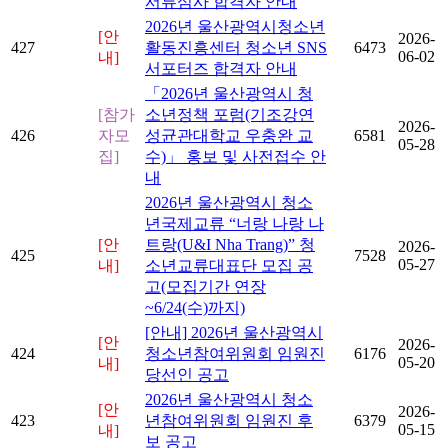
서류심사 합격자 안내
2026년 울산광역시청소년
[안
2026-
427
활동진흥센터 청소년 SNS
6473
06-02
내]
서포터즈 합격자 안내
「2026년 울산광역시 청
[참가
소년정책 포럼(기조강연
2026-
426
자모
성균관대학교 우충완 교
6581
05-28
집]
수)」 홍보 및 사전접수 안
내
2026년 울산광역시 청소
년국제교류 “너랑 나랑 나
[안
트랑(U&I Nha Trang)” 청
2026-
425
7528
05-27
내]
소년교류대표단 모집 공
고(모집기간 연장
~6/24(수)까지)
[안내] 2026년 울산광역시
[안
2026-
424
청소년참여위원회 임원진
6176
05-20
내]
당선인 공고
2026년 울산광역시 청소
[안
2026-
423
년참여위원회 임원진 후
6379
05-15
내]
보 공고