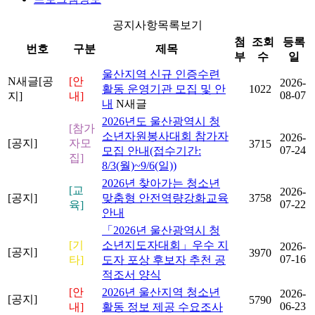
공지사항목록보기
첨
조회
등록
번호
구분
제목
부
수
일
울산지역 신규 인증수련
N
새글
[공
[안
2026-
활동 운영기관 모집 및 안
1022
08-07
지]
내]
내
N
새글
2026년도 울산광역시 청
[참가
소년자원봉사대회 참가자
2026-
[공지]
자모
3715
07-24
모집 안내(접수기간:
집]
8/3(월)~9/6(일))
2026년 찾아가는 청소년
[교
2026-
[공지]
맞춤형 안전역량강화교육
3758
07-22
육]
안내
「2026년 울산광역시 청
[기
소년지도자대회」우수 지
2026-
[공지]
3970
07-16
타]
도자 포상 후보자 추천 공
적조서 양식
[안
2026년 울산지역 청소년
2026-
[공지]
5790
06-23
내]
활동 정보 제공 수요조사