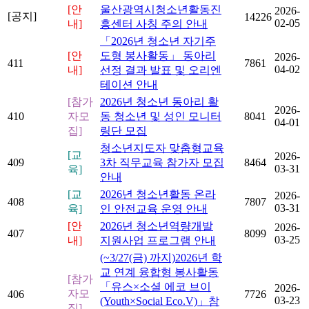
[안
울산광역시청소년활동진
2026-
[공지]
14226
02-05
내]
흥센터 사칭 주의 안내
「2026년 청소년 자기주
[안
도형 봉사활동」 동아리
2026-
411
7861
04-02
내]
선정 결과 발표 및 오리엔
테이션 안내
[참가
2026년 청소년 동아리 활
2026-
410
자모
동 청소년 및 성인 모니터
8041
04-01
집]
링단 모집
청소년지도자 맞춤형교육
[교
2026-
409
3차 직무교육 참가자 모집
8464
03-31
육]
안내
[교
2026년 청소년활동 온라
2026-
408
7807
03-31
육]
인 안전교육 운영 안내
[안
2026년 청소년역량개발
2026-
407
8099
03-25
내]
지원사업 프로그램 안내
(~3/27(금) 까지)2026년 학
교 연계 융합형 봉사활동
[참가
「유스×소셜 에코 브이
2026-
자모
406
7726
03-23
(Youth×Social Eco.V)」참
집]