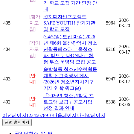
가 학교 모집 기간 연장 안
내
[참가
넛지디자인프로젝트
2026-
405
자모
SAFE YOUTH! 참가기관
5964
03-20
집]
및 학교 모집
(~4/5(일) 모집 마감) 2026
[참가
년 제6회 울산광역시 청소
2026-
404
자모
년활동페스타 「울청스
9218
03-17
집]
타: 밖으로 나ON나」 체
험 부스 운영팀 모집 공고
숙박형등 청소년수련활동
[안
계획 신고증명서 게시
2026-
403
6947
03-17
내]
(2026년 청소년자치기구
거제 연합 워크숍)
「2026년 청소년활동 프
[안
2026-
402
로그램 보급」공모사업
8338
03-06
내]
선정 결과 안내
이전페이지
1
2
3
4
5
6
7
8
9
10
다음페이지
마지막페이지
관련 홈페이지
공업탑청소년센터