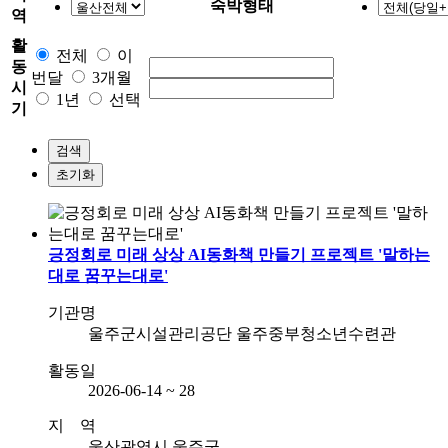
숙박형태
역
활
전체
이
동
번달
3개월
시
1년
선택
기
검색
초기화
긍정회로 미래 상상 AI동화책 만들기 프로젝트 '말하는
대로 꿈꾸는대로'
기관명
울주군시설관리공단 울주중부청소년수련관
활동일
2026-06-14 ~ 28
지 역
울산광역시 울주군