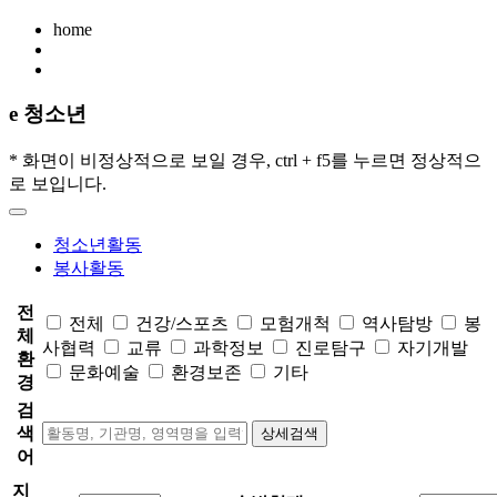
home
e 청소년
* 화면이 비정상적으로 보일 경우, ctrl + f5를 누르면 정상적으
로 보입니다.
청소년활동
봉사활동
전
전체
건강/스포츠
모험개척
역사탐방
봉
체
사협력
교류
과학정보
진로탐구
자기개발
환
문화예술
환경보존
기타
경
검
색
상세검색
어
지