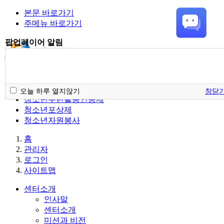
본문 바로가기
주메뉴 바로가기
팝업레이어 알림
청소년활동정보서비스
오늘 하루 열지않기
창닫
청소년수련활동인증제
청소년포상제
청소년자원봉사
홈
관리자
로그인
사이트맵
센터소개
인사말
센터소개
미션과 비전