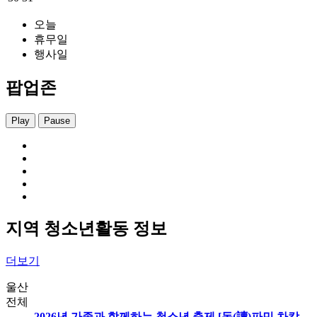
오늘
휴무일
행사일
팝업존
Play
Pause
지역 청소년활동 정보
더보기
울산
전체
2026년 가족과 함께하는 청소년 축제 [독(讀)파민 차캉