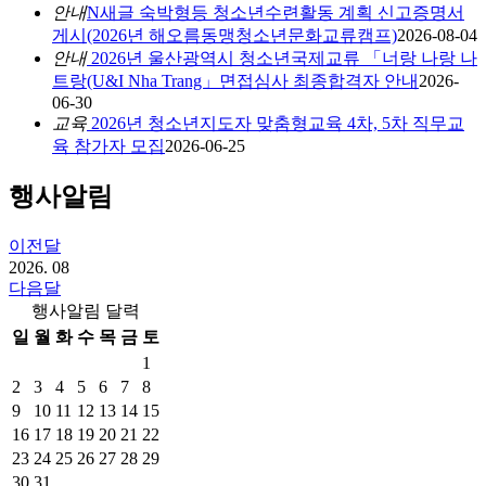
안내
N
새글
숙박형등 청소년수련활동 계획 신고증명서
게시(2026년 해오름동맹청소년문화교류캠프)
2026-08-04
안내
2026년 울산광역시 청소년국제교류 「너랑 나랑 나
트랑(U&I Nha Trang」면접심사 최종합격자 안내
2026-
06-30
교육
2026년 청소년지도자 맞춤형교육 4차, 5차 직무교
육 참가자 모집
2026-06-25
행사알림
이전달
2026.
08
다음달
행사알림 달력
일
월
화
수
목
금
토
1
2
3
4
5
6
7
8
9
10
11
12
13
14
15
16
17
18
19
20
21
22
23
24
25
26
27
28
29
30
31