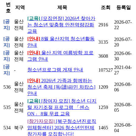
번
지역
제목
조회
등록일
호
[교육]
[모집연장] 2026년 찾아가
[공
울산
2026-07-
는 청소년 맞춤형 안전역량강화
2916
22
지]
전체
교육
[공
울산
[안내]
8월 울산지역 청소년활동
2026-07-
3135
20
지]
전체
안내
[공
울산
[안내]
울산 지역 여름방학 프로
2026-06-
3608
30
지]
전체
그램 안내
[공
2021-04-
청소년프로그램 게재 안내
-
107527
27
지]
[안내]
2026년 가족과 함께하는
울산
2026-08-
536
청소년 축제 [독(讀)파민 차캉스]
1209
06
전체
안내
[교육]
[참여자 모집] 청소년 디지
울산
2026-08-
535
털 자기조절 프로그램 「센스
1259
05
전체
ON」 8월 무료 교육
[참가자모집]
[북구청소년진로직
2026-08-
534
북구
업체험센터] 2026 청소년인턴제
1465
04
참가자를 모집합니다!