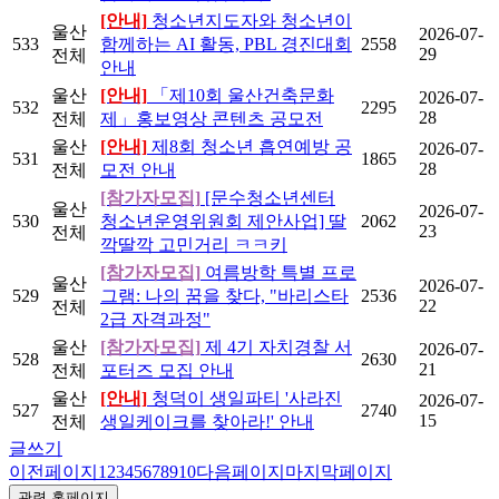
[안내]
청소년지도자와 청소년이
울산
2026-07-
533
함께하는 AI 활동, PBL 경진대회
2558
29
전체
안내
울산
[안내]
「제10회 울산건축문화
2026-07-
532
2295
28
전체
제」홍보영상 콘텐츠 공모전
울산
[안내]
제8회 청소년 흡연예방 공
2026-07-
531
1865
28
전체
모전 안내
[참가자모집]
[문수청소년센터
울산
2026-07-
530
청소년운영위원회 제안사업] 딸
2062
23
전체
깍딸깍 고민거리 ㅋㅋ키
[참가자모집]
여름방학 특별 프로
울산
2026-07-
529
그램: 나의 꿈을 찾다, "바리스타
2536
22
전체
2급 자격과정"
울산
[참가자모집]
제 4기 자치경찰 서
2026-07-
528
2630
21
전체
포터즈 모집 안내
울산
[안내]
청덕이 생일파티 '사라진
2026-07-
527
2740
15
전체
생일케이크를 찾아라!' 안내
글쓰기
이전페이지
1
2
3
4
5
6
7
8
9
10
다음페이지
마지막페이지
관련 홈페이지