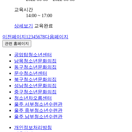
교육시간
14:00 ~ 17:00
상세보기
교육완료
이전페이지
1
2
3
4
5
6
7
8
다음페이지
관련 홈페이지
공업탑청소년센터
남목청소년문화의집
동구청소년문화의집
문수청소년센터
북구청소년문화의집
성남청소년문화의집
중구청소년문화의집
청소년차오름센터
울주 서부청소년수련관
울주 중부청소년수련관
울주 남부청소년수련관
개인정보처리방침