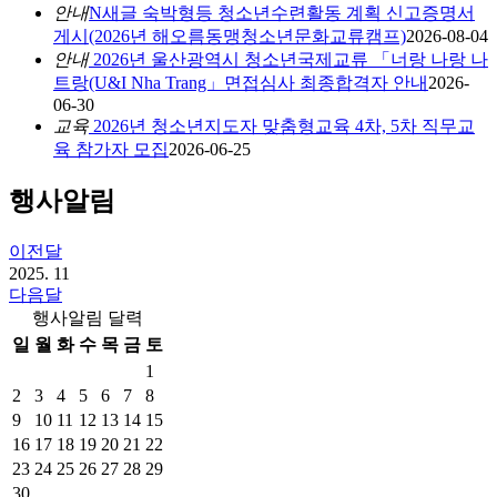
안내
N
새글
숙박형등 청소년수련활동 계획 신고증명서
게시(2026년 해오름동맹청소년문화교류캠프)
2026-08-04
안내
2026년 울산광역시 청소년국제교류 「너랑 나랑 나
트랑(U&I Nha Trang」면접심사 최종합격자 안내
2026-
06-30
교육
2026년 청소년지도자 맞춤형교육 4차, 5차 직무교
육 참가자 모집
2026-06-25
행사알림
이전달
2025.
11
다음달
행사알림 달력
일
월
화
수
목
금
토
1
2
3
4
5
6
7
8
9
10
11
12
13
14
15
16
17
18
19
20
21
22
23
24
25
26
27
28
29
30