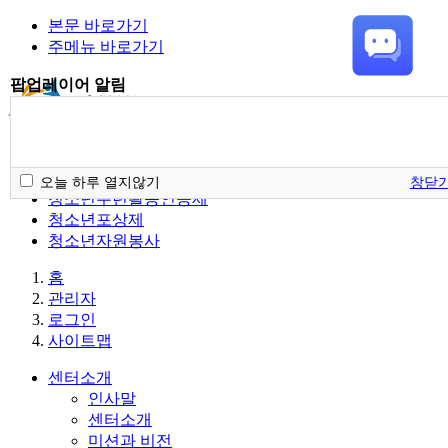
본문 바로가기
주메뉴 바로가기
팝업레이어 알림
청소년활동정보서비스
오늘 하루 열지않기
창닫
청소년수련활동인증제
청소년포상제
청소년자원봉사
홈
관리자
로그인
사이트맵
센터소개
인사말
센터소개
미션과 비전