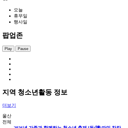
오늘
휴무일
행사일
팝업존
Play
Pause
지역 청소년활동 정보
더보기
울산
전체
2026년 가족과 함께하는 청소년 축제 [독(讀)파민 차캉