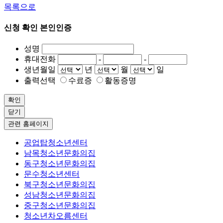
목록으로
신청 확인 본인인증
성명
휴대전화
-
-
생년월일
년
월
일
출력선택
수료증
활동증명
확인
닫기
관련 홈페이지
공업탑청소년센터
남목청소년문화의집
동구청소년문화의집
문수청소년센터
북구청소년문화의집
성남청소년문화의집
중구청소년문화의집
청소년차오름센터