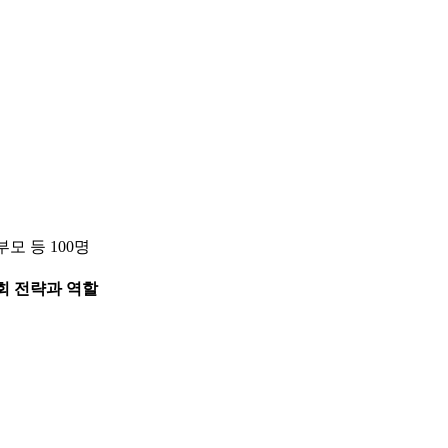
부모 등
100
명
회 전략과 역할