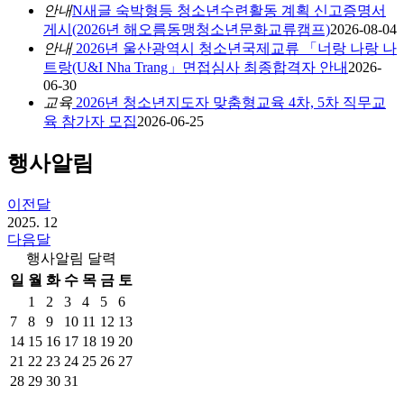
안내
N
새글
숙박형등 청소년수련활동 계획 신고증명서
게시(2026년 해오름동맹청소년문화교류캠프)
2026-08-04
안내
2026년 울산광역시 청소년국제교류 「너랑 나랑 나
트랑(U&I Nha Trang」면접심사 최종합격자 안내
2026-
06-30
교육
2026년 청소년지도자 맞춤형교육 4차, 5차 직무교
육 참가자 모집
2026-06-25
행사알림
이전달
2025.
12
다음달
행사알림 달력
일
월
화
수
목
금
토
1
2
3
4
5
6
7
8
9
10
11
12
13
14
15
16
17
18
19
20
21
22
23
24
25
26
27
28
29
30
31