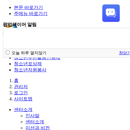
본문 바로가기
주메뉴 바로가기
팝업레이어 알림
청소년활동정보서비스
오늘 하루 열지않기
창닫
청소년수련활동인증제
청소년포상제
청소년자원봉사
홈
관리자
로그인
사이트맵
센터소개
인사말
센터소개
미션과 비전